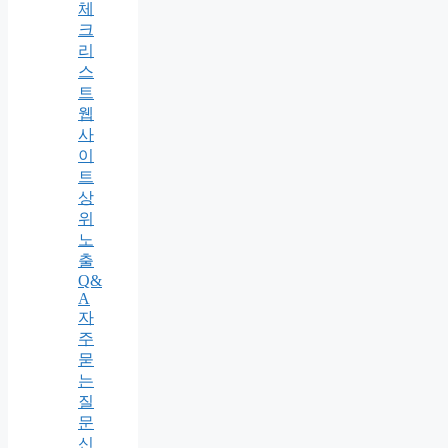
체
크
리
스
트
웹
사
이
트
상
위
노
출
Q&
A
자
주
묻
는
질
문
신