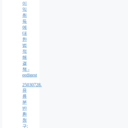
이
익
취
득
에
대
한
법
적
해
결
책 -
eedigest
25030728.
유
류
분
반
환
청
구: