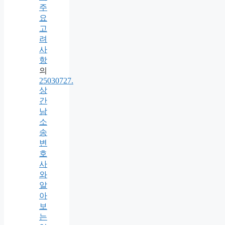
주
요
고
려
사
항
의
25030727.
상
간
남
소
송
변
호
사
와
알
아
보
는