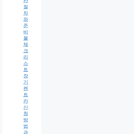
카
절
차
와
준
비
물
체
크
리
스
트
장
기
렌
트
카
신
청
방
법
과