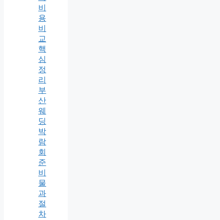
비
용
비
교
핵
심
정
리
부
산
웨
딩
박
람
회
준
비
물
과
절
차