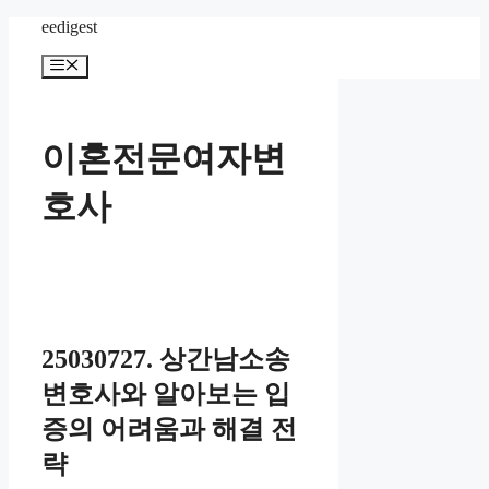
컨
eedigest
텐
메
츠
뉴
로
건
너
이혼전문여자변
뛰
기
호사
25030727. 상간남소송
변호사와 알아보는 입
증의 어려움과 해결 전
략