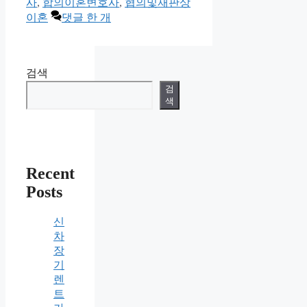
리
사
,
합의이혼변호사
,
협의및재판상
이혼
댓글 한 개
검색
검
색
Recent
Posts
신
차
장
기
렌
트