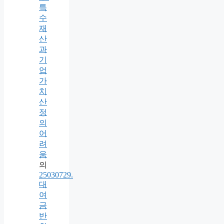
특
수
재
산
과
기
업
가
치
산
정
의
어
려
움
의
25030729.
대
여
금
반