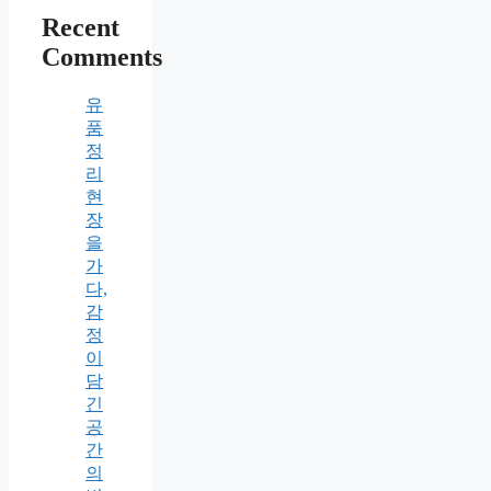
Recent
Comments
유
품
정
리
현
장
을
가
다,
감
정
이
담
긴
공
간
의