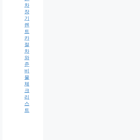
차
장
기
렌
트
카
절
차
와
준
비
물
체
크
리
스
트