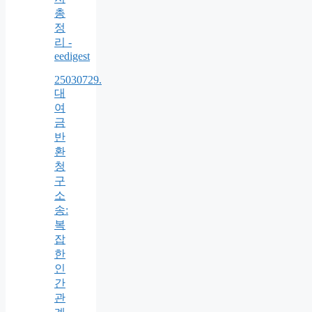
총
정
리 -
eedigest
25030729.
대
여
금
반
환
청
구
소
송:
복
잡
한
인
간
관