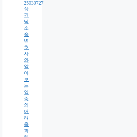
25030727.
상
간
남
소
송
변
호
사
와
알
아
보
는
입
증
의
어
려
움
과