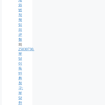
계
와
법
적
책
임
의
균
형
의
25030730.
부
당
이
득
반
환
청
구:
부
당
한