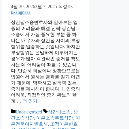
4월 30, 2026
3월 7, 2025
작성자:
kkangnaaa
상간남소송변호사와 알아보는 입
증의 어려움과 해결 전략 상간남
소송에서 가장 중요한 부분 중 하
나는 배우자와 상간남 사이의 부정
행위를 입증하는 것입니다. 하지만
부정행위는 은밀하게 이루어지는
경우가 많아 객관적인 증거를 확보
하는 데 어려움이 따를 수 있습니
다. 단순히 의심이나 정황만으로는
법원에서 원하는 결과를 얻기 어렵
기 때문에, 명확하고 설득력 있는
증거를 제시해야 합니다. 1. 입증의
어려움, 직접적인 증거 확보의 한
계 …
더 읽기
카
태
Uncategorized
상간남소송
,
상
테
그
간소송상담
,
이혼소송무료상담
,
이
고
혼전문여자변호사
,
조정이혼변호