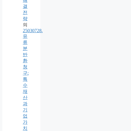
해
결
전
략
의
25030728.
유
류
분
반
환
청
구:
특
수
재
산
과
기
업
가
치