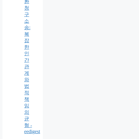
환
청
구
소
송:
복
잡
한
인
간
관
계
와
법
적
책
임
의
균
형 -
eedigest