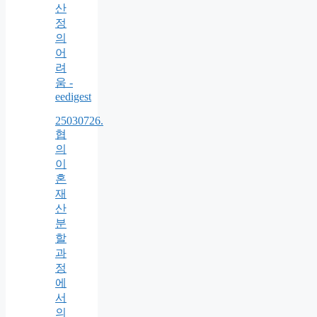
산
정
의
어
려
움 -
eedigest
25030726.
협
의
이
혼
재
산
분
할
과
정
에
서
의