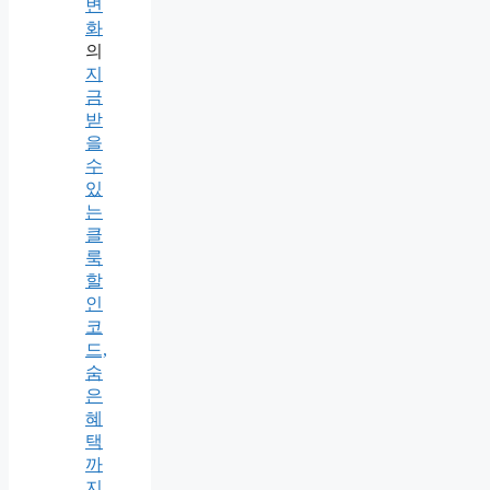
변
화
의
지
금
받
을
수
있
는
클
룩
할
인
코
드,
숨
은
혜
택
까
지