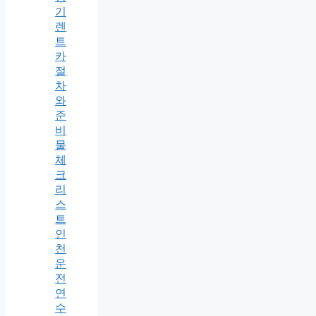
기
렌
트
카
절
차
와
준
비
물
체
크
리
스
트
인
천
운
전
연
수