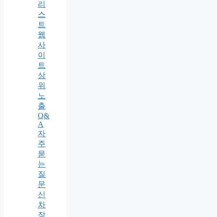
리
스
트
웹
사
이
트
상
위
노
출
Q&
A
자
주
묻
는
질
문
신
차
장