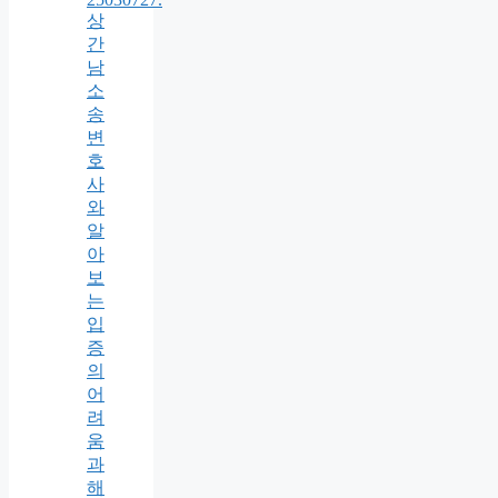
상
간
남
소
송
변
호
사
와
알
아
보
는
입
증
의
어
려
움
과
해