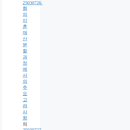
25030726.
협
의
이
혼
재
산
분
할
과
정
에
서
의
주
요
고
려
사
항
의
25030727.