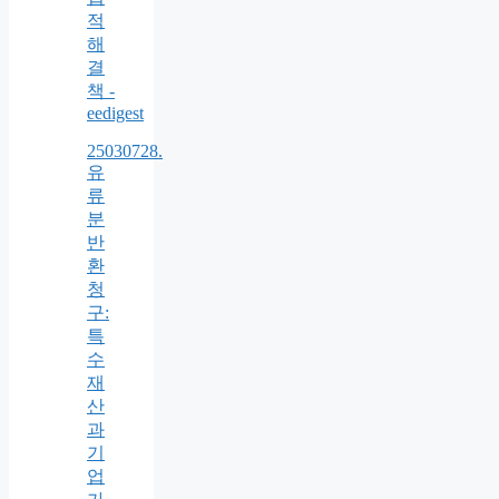
적
해
결
책 -
eedigest
25030728.
유
류
분
반
환
청
구:
특
수
재
산
과
기
업