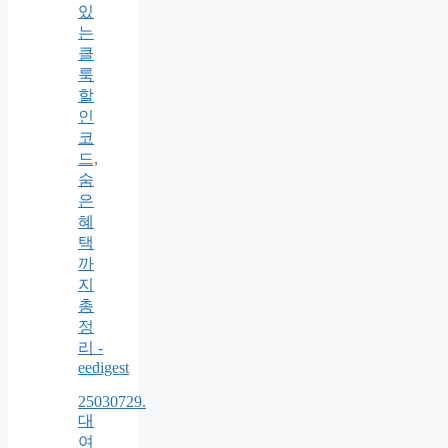
있
는
클
룩
할
인
코
드,
숨
은
혜
택
까
지
총
정
리 -
eedigest
25030729.
대
여