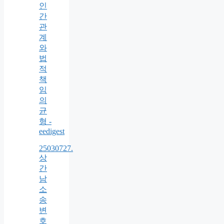
인
간
관
계
와
법
적
책
임
의
균
형 -
eedigest
25030727.
상
간
남
소
송
변
호