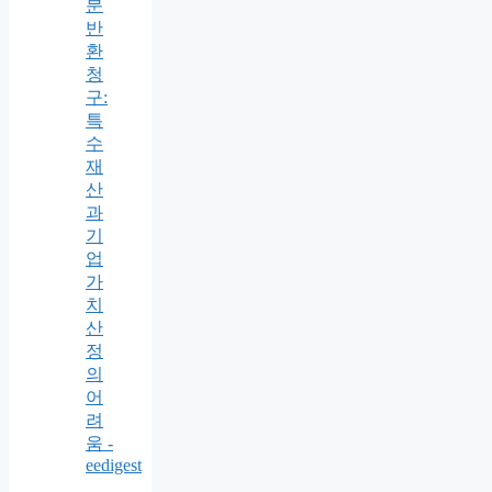
분
반
환
청
구:
특
수
재
산
과
기
업
가
치
산
정
의
어
려
움 -
eedigest