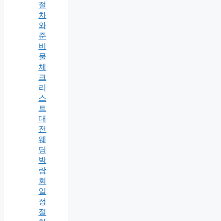
절
차
와
준
비
물
체
크
리
스
트
대
전
웨
딩
박
람
회
일
정
절