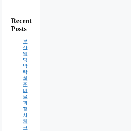
Recent
Posts
부
산
웨
딩
박
람
회
준
비
물
과
절
차
체
크