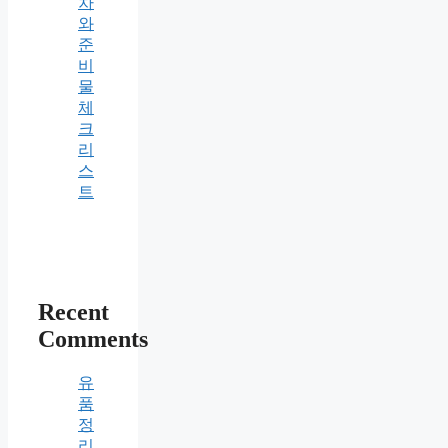
차
와
준
비
물
체
크
리
스
트
Recent
Comments
유
품
정
리