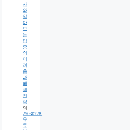
사
와
알
아
보
는
입
증
의
어
려
움
과
해
결
전
략
의
25030728.
유
류