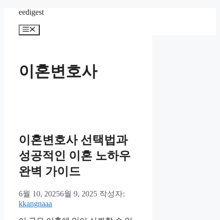
컨
eedigest
텐
메
츠
뉴
로
건
너
이혼변호사
뛰
기
이혼변호사 선택법과
성공적인 이혼 노하우
완벽 가이드
6월 10, 2025
6월 9, 2025
작성자:
kkangnaaa