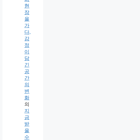
현
장
을
가
다,
감
정
이
담
긴
공
간
의
변
화
의
지
금
받
을
수