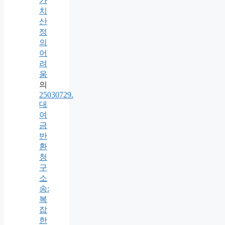
가
치
산
정
의
어
려
움
의
25030729.
대
여
금
반
환
청
구
소
송:
복
잡
한