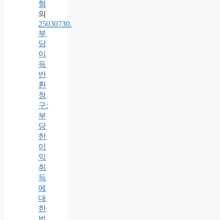
형
의
25030730.
부
당
이
득
반
환
청
구:
부
당
한
이
익
취
득
에
대
한
법