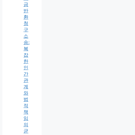
금
반
환
청
구
소
송:
복
잡
한
인
간
관
계
와
법
적
책
임
의
균