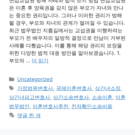
면접교섭권 방해 사례와 법적 조치 방법 면접교섭권
은 이혼 후 양육권을 갖지 않은 부모가 자녀와 만나
는 중요한 권리입니다. 그러나 이러한 권리가 방해
될 경우, 부모와 자녀의 관계가 멀어질 수 있습니다.
최근 법무법인 지름길에서는 교섭권을 이행하려는
부모가 전 배우자의 일방적 결정으로 만남이 거부된
사례를 다뤘습니다. 이를 통해 해당 권리의 보장을
위한 다양한 법적 대응 방안을 알아보겠습니다. 1.
부모와 …
더 읽기
카
Uncategorized
테
태
가정법원변호사
,
국제이혼변호사
,
상간녀소장
,
고
그
상간녀피고변호사
,
상간소송변호사
,
소송이혼
,
이혼
리
법무법인
,
이혼변호사추천
,
친자확인소송비용
댓글 한 개