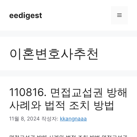
컨
텐
eedigest
메
츠
로
뉴
건
너
이혼변호사추천
뛰
기
110816. 면접교섭권 방해
사례와 법적 조치 방법
11월 8, 2024
작성자:
kkangnaaa