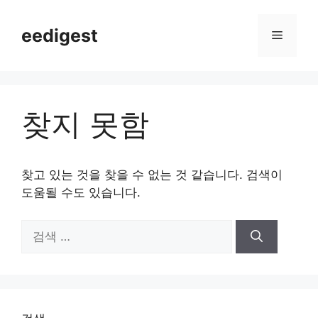
컨
텐
eedigest
메
츠
로
뉴
건
너
찾지 못함
뛰
기
찾고 있는 것을 찾을 수 없는 것 같습니다. 검색이
도움될 수도 있습니다.
검
색: