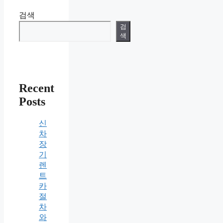
검색
검
색
Recent
Posts
신
차
장
기
렌
트
카
절
차
와