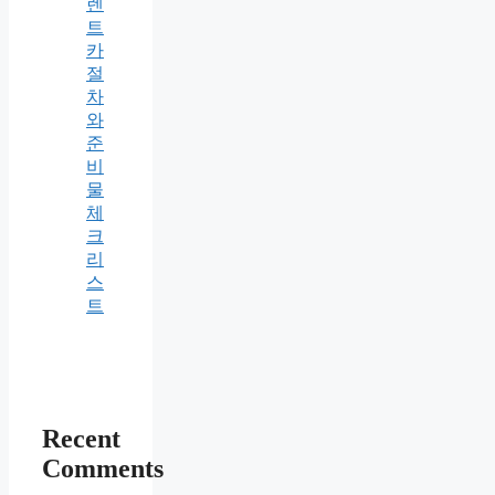
렌
트
카
절
차
와
준
비
물
체
크
리
스
트
Recent
Comments