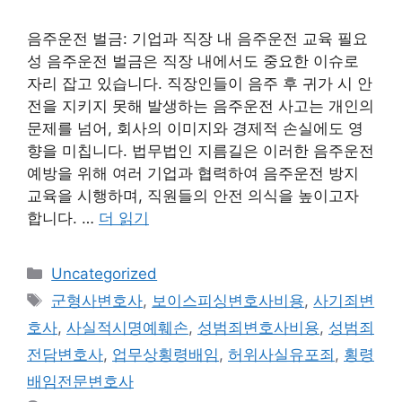
음주운전 벌금: 기업과 직장 내 음주운전 교육 필요
성 음주운전 벌금은 직장 내에서도 중요한 이슈로
자리 잡고 있습니다. 직장인들이 음주 후 귀가 시 안
전을 지키지 못해 발생하는 음주운전 사고는 개인의
문제를 넘어, 회사의 이미지와 경제적 손실에도 영
향을 미칩니다. 법무법인 지름길은 이러한 음주운전
예방을 위해 여러 기업과 협력하여 음주운전 방지
교육을 시행하며, 직원들의 안전 의식을 높이고자
합니다. …
더 읽기
카
Uncategorized
테
태
군형사변호사
,
보이스피싱변호사비용
,
사기죄변
고
그
호사
,
사실적시명예훼손
,
성범죄변호사비용
,
성범죄
리
전담변호사
,
업무상횡령배임
,
허위사실유포죄
,
횡령
배임전문변호사