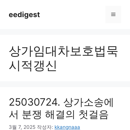
컨
텐
eedigest
메
츠
로
뉴
건
너
상가임대차보호법묵
뛰
기
시적갱신
25030724. 상가소송에
서 분쟁 해결의 첫걸음
3월 7, 2025
작성자:
kkangnaaa