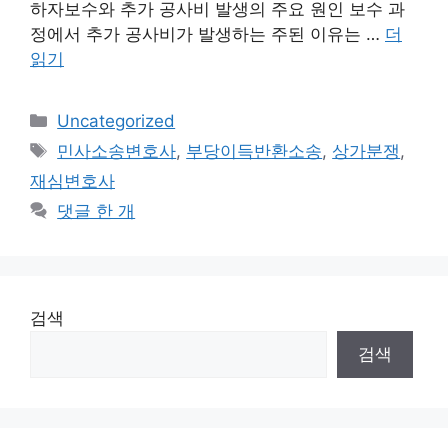
하자보수와 추가 공사비 발생의 주요 원인 보수 과
정에서 추가 공사비가 발생하는 주된 이유는 …
더
읽기
카
Uncategorized
테
태
민사소송변호사
,
부당이득반환소송
,
상가분쟁
,
고
그
재심변호사
리
댓글 한 개
검색
검색