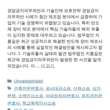
경업금지의무위반과 기술인재 보호전략 경업금지
의무위반 사례가 첨단 제조업 분야에서 급증하며 기
업의 기술 경쟁력이 위협받고 있습니다. 특히 반도
체 장비 제조 분야에서 핵심 기술자들의 해외 유출
이 심각한 문제로 대두되고 있습니다. 법무법인 지
름길은 최근 성공적으로 해결한 반도체 장비 제조사
의 사례를 통해 실질적인 해결방안을 제시하고자 합
니다. 1. 기술유출의 실태와 발견 법무법인 지름길은
최근에 경업금지의무위반이 발생한 한 사건을 맡게
되었습니다. 이 …
더 읽기
카
Uncategorized
테
태
건축전문변호사
,
공사대금소송
,
산재소송
,
상가
고
그
분쟁
,
소액민사소송
,
아파트하자변호사
,
유치권전문
리
변호사
,
학교폭력민사소송