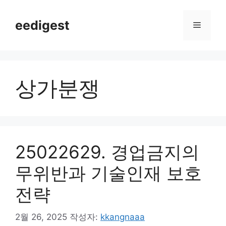
컨
텐
eedigest
메
츠
로
뉴
건
너
상가분쟁
뛰
기
25022629. 경업금지의
무위반과 기술인재 보호
전략
2월 26, 2025
작성자:
kkangnaaa