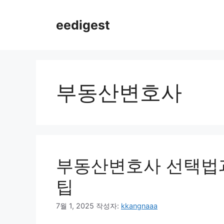
컨
텐
eedigest
츠
로
건
너
뛰
부동산변호사
기
부동산변호사 선택법과
팁
7월 1, 2025
작성자:
kkangnaaa