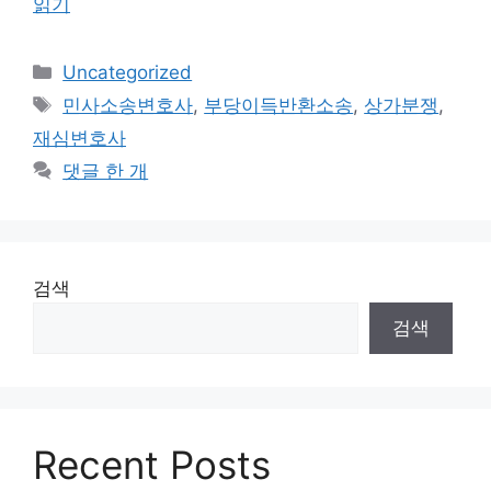
읽기
카
Uncategorized
테
태
민사소송변호사
,
부당이득반환소송
,
상가분쟁
,
고
그
재심변호사
리
댓글 한 개
검색
검색
Recent Posts