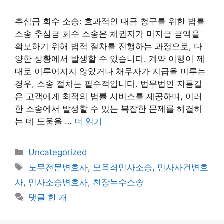
추심금 회수 소송: 효과적인 대금 청구를 위한 법률
소송 추심금 회수 소송은 채권자가 미지급 금액을
확보하기 위해 법적 절차를 진행하는 과정으로, 다
양한 상황에서 발생할 수 있습니다. 계약 이행이 제
대로 이루어지지 않았거나 채무자가 지급을 미루는
경우, 소송 절차는 필수적입니다. 법무법인 지름길
은 고객에게 최적의 법률 서비스를 제공하며, 이러
한 소송에서 발생할 수 있는 복잡한 문제를 해결하
는 데 도움을 …
더 읽기
카
Uncategorized
테
태
노무전문변호사
,
모욕죄민사소송
,
민사사건변호
고
그
사
,
민사소송변호사
,
천장누수소송
리
댓글 한 개