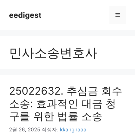
컨
텐
eedigest
메
츠
로
뉴
건
너
민사소송변호사
뛰
기
25022632. 추심금 회수
소송: 효과적인 대금 청
구를 위한 법률 소송
2월 26, 2025
작성자:
kkangnaaa