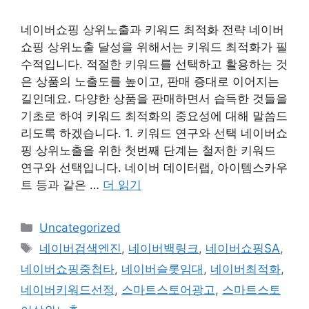
네이버쇼핑 상위노출과 키워드 최적화 전략 네이버
쇼핑 상위노출 달성을 위해서는 키워드 최적화가 필
수적입니다. 적절한 키워드를 선택하고 활용하는 것
은 상품의 노출도를 높이고, 판매 증대로 이어지는
길인데요. 다양한 상품을 판매하면서 습득한 것들을
기초로 하여 키워드 최적화의 중요성에 대해 말씀드
리도록 하겠습니다. 1. 키워드 연구와 선택 네이버쇼
핑 상위노출을 위한 첫번째 단계는 철저한 키워드
연구와 선택입니다. 네이버 데이터랩, 아이템스카우
트 등과 같은 …
더 읽기
카
Uncategorized
테
태
네이버검색엔진
,
네이버백링크
,
네이버쇼핑SA
,
고
그
네이버쇼핑중첩타
,
네이버슬롯임대
,
네이버최적화
,
리
네이버키워드선정
,
스마트스토어광고
,
스마트스토