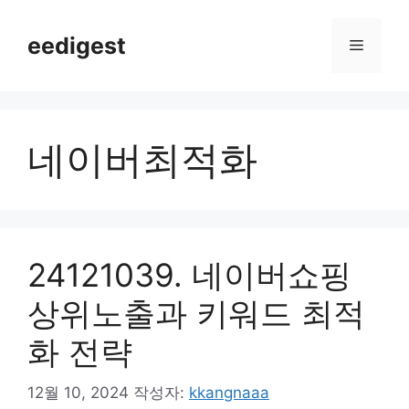
컨
텐
eedigest
메
츠
로
뉴
건
너
네이버최적화
뛰
기
24121039. 네이버쇼핑
상위노출과 키워드 최적
화 전략
12월 10, 2024
작성자:
kkangnaaa