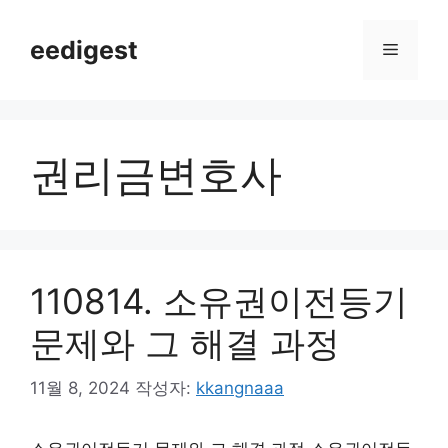
컨
텐
eedigest
메
츠
로
뉴
건
너
권리금변호사
뛰
기
110814. 소유권이전등기
문제와 그 해결 과정
11월 8, 2024
작성자:
kkangnaaa