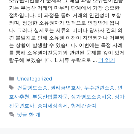
소유권이전등기 문제와 그 해결 과정 소유권이전등
기는 부동산 거래의 마무리 단계에서 가장 중요한
절차입니다. 이 과정을 통해 거래의 안전성이 보장
되며, 정당한 소유권자가 법적으로 인정받게 됩니
다. 그러나 실제로는 서류의 미비나 당사자 간의 의
견 불일치로 인해 소유권 이전이 지연되거나 거부되
는 상황이 발생할 수 있습니다. 이번에는 특정 사례
를 통해 소유권이전등기와 관련된 문제를 깊이 있게
탐구해 보겠습니다. 1. 서류 누락으로 …
더 읽기
카
Uncategorized
테
태
건물명도소송
,
권리금변호사
,
누수관련소송
,
변
고
그
호사추천
,
부동산법률자문
,
상가명도소송비용
,
상가
리
전문변호사
,
증여세상속세
,
형제간증여
댓글 한 개