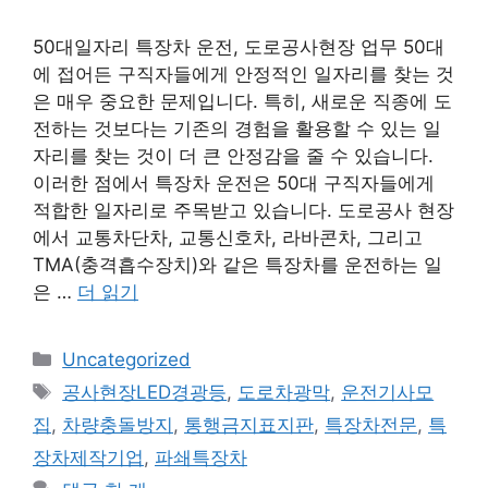
50대일자리 특장차 운전, 도로공사현장 업무 50대
에 접어든 구직자들에게 안정적인 일자리를 찾는 것
은 매우 중요한 문제입니다. 특히, 새로운 직종에 도
전하는 것보다는 기존의 경험을 활용할 수 있는 일
자리를 찾는 것이 더 큰 안정감을 줄 수 있습니다.
이러한 점에서 특장차 운전은 50대 구직자들에게
적합한 일자리로 주목받고 있습니다. 도로공사 현장
에서 교통차단차, 교통신호차, 라바콘차, 그리고
TMA(충격흡수장치)와 같은 특장차를 운전하는 일
은 …
더 읽기
카
Uncategorized
테
태
공사현장LED경광등
,
도로차광막
,
운전기사모
고
그
집
,
차량충돌방지
,
통행금지표지판
,
특장차전문
,
특
리
장차제작기업
,
파쇄특장차