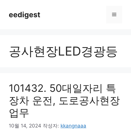
컨
텐
eedigest
메
츠
로
뉴
건
너
공사현장LED경광등
뛰
기
101432. 50대일자리 특
장차 운전, 도로공사현장
업무
10월 14, 2024
작성자:
kkangnaaa