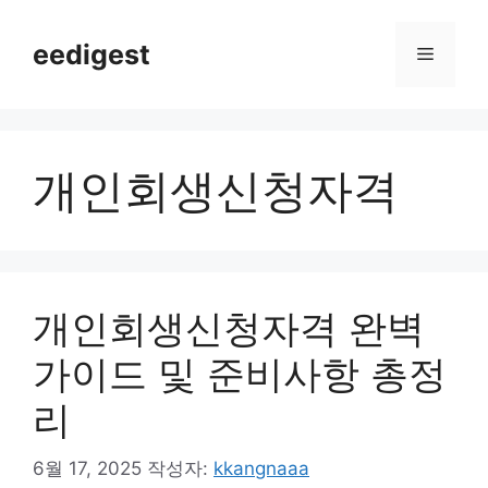
컨
텐
eedigest
메
츠
로
뉴
건
너
개인회생신청자격
뛰
기
개인회생신청자격 완벽
가이드 및 준비사항 총정
리
6월 17, 2025
작성자:
kkangnaaa