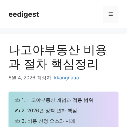
컨
텐
eedigest
메
츠
로
뉴
건
너
나고야부동산 비용
뛰
기
과 절차 핵심정리
6월 4, 2026
작성자:
kkangnaaa
✍ 1. 나고야부동산 개념과 적용 범위
✍ 2. 2026년 정책 변화 핵심
✍ 3. 비용 산정 요소와 사례