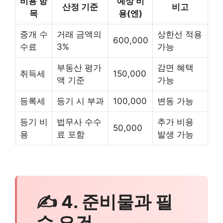
비용 항
예상 비
산정 기준
비고
목
용(엔)
중개 수
거래 금액의
상한선 적용
600,000
수료
3%
가능
부동산 평가
감면 혜택
취득세
150,000
액 기준
가능
등록세
등기 시 부과
100,000
변동 가능
등기 비
법무사 수수
추가 비용
50,000
용
료 포함
발생 가능
✍ 4. 준비물과 필
수 요건