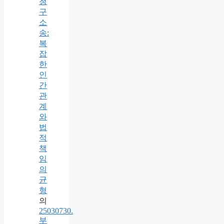
청
구
소
송:
복
잡
한
인
간
관
계
와
법
적
책
임
의
균
형
의
25030730.
부