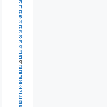
가
다,
감
정
이
담
긴
공
간
의
변
화
의
지
금
받
을
수
있
는
클
룩