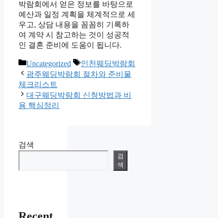
박람회에서 얻은 정보를 바탕으로
예산과 일정 계획을 체계적으로 세
우고, 상담 내용을 꼼꼼히 기록하
여 계약 시 참고하는 것이 성공적
인 결혼 준비에 도움이 됩니다.
카
태
Uncategorized
인천웨딩박람회
테
그
광주웨딩박람회 절차와 준비물
고
체크리스트
리
대구웨딩박람회 신청방법과 비
용 핵심정리
검색
검
색
Recent