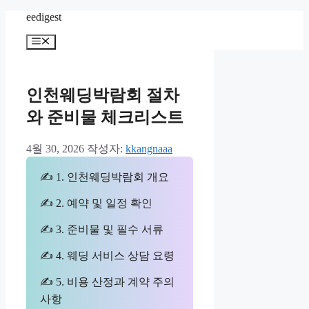
컨
eedigest
텐
메
츠
뉴
로
건
너
인천웨딩박람회 절차
뛰
와 준비물 체크리스트
기
4월 30, 2026
작성자:
kkangnaaa
✍ 1. 인천웨딩박람회 개요
✍ 2. 예약 및 일정 확인
✍ 3. 준비물 및 필수 서류
✍ 4. 웨딩 서비스 상담 요령
✍ 5. 비용 산정과 계약 주의
사항