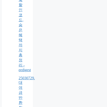
할
인
코
드,
숨
은
혜
택
까
지
총
정
리 -
eedigest
25030729.
대
여
금
반
환