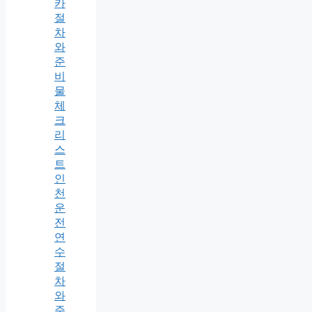
카
절
차
와
준
비
물
체
크
리
스
트
인
천
운
전
연
수
절
차
와
준