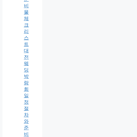
비
물
체
크
리
스
트
대
전
웨
딩
박
람
회
일
정
절
차
와
준
비