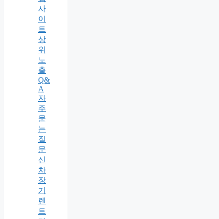
사
이
트
상
위
노
출
Q&
A
자
주
묻
는
질
문
신
차
장
기
렌
트