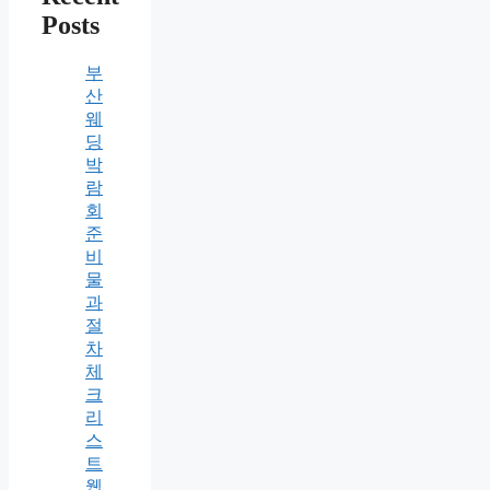
Posts
부
산
웨
딩
박
람
회
준
비
물
과
절
차
체
크
리
스
트
웹