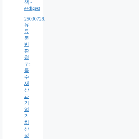
책 -
eedigest
25030728.
유
류
분
반
환
청
구:
특
수
재
산
과
기
업
가
치
산
정