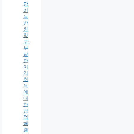
당
이
득
반
환
청
구:
부
당
한
이
익
취
득
에
대
한
법
적
해
결