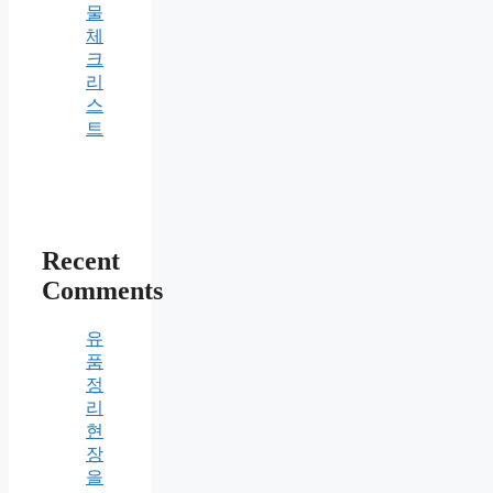
물
체
크
리
스
트
Recent
Comments
유
품
정
리
현
장
을