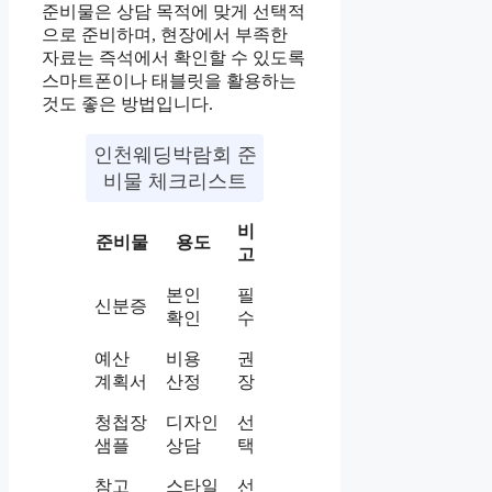
준비물은 상담 목적에 맞게 선택적
으로 준비하며, 현장에서 부족한
자료는 즉석에서 확인할 수 있도록
스마트폰이나 태블릿을 활용하는
것도 좋은 방법입니다.
인천웨딩박람회 준
비물 체크리스트
비
준비물
용도
고
본인
필
신분증
확인
수
예산
비용
권
계획서
산정
장
청첩장
디자인
선
샘플
상담
택
참고
스타일
선