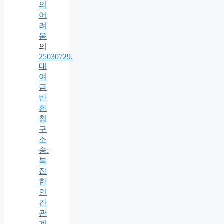
의
어
려
움
의
25030729.
대
여
금
반
환
청
구
소
송:
복
잡
한
인
간
관
계