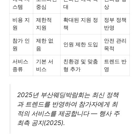
스템
중심
대
상
비용 지
제한적
확대된 지원 정
정부 정책
원
지원
책
반영
참가 인
제한 없
안전 관리
인원 제한 도입
원
음
목적
서비스
기본 서
친환경 및 맞춤
트렌드 반
종류
비스
형 추가
영
2025년 부산웨딩박람회는 최신 정책
과 트렌드를 반영하여 참가자에게 최
적의 서비스를 제공합니다 — 행사 주
최측 공지(2025).