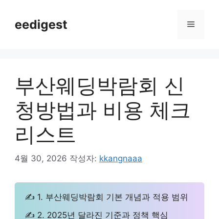
컨
텐
eedigest
메
츠
로
뉴
건
너
부산웨딩박람회 신
뛰
기
청방법과 비용 체크
리스트
4월 30, 2026
작성자:
kkangnaaa
✍ 1. 부산웨딩박람회 기본 개념과 적용 범위
✍ 2. 2025년 달라진 기준과 정책 핵심