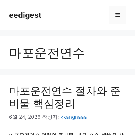
컨
텐
eedigest
메
츠
로
뉴
건
너
마포운전연수
뛰
기
마포운전연수 절차와 준
비물 핵심정리
6월 24, 2026
작성자:
kkangnaaa