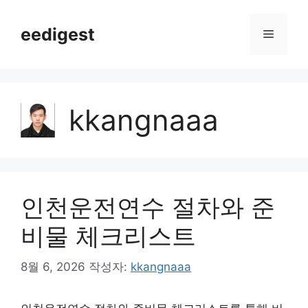
컨
텐
eedigest
메
츠
로
뉴
건
너
kkangnaaa
뛰
기
인천운전연수 절차와 준
비물 체크리스트
8월 6, 2026
작성자:
kkangnaaa