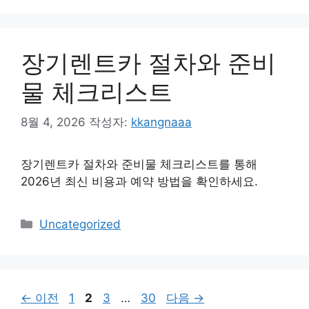
고
리
장기렌트카 절차와 준비
물 체크리스트
8월 4, 2026
작성자:
kkangnaaa
장기렌트카 절차와 준비물 체크리스트를 통해
2026년 최신 비용과 예약 방법을 확인하세요.
카
Uncategorized
테
고
리
페
페
페
페
←
이전
1
2
3
…
30
다음
→