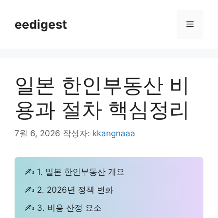
컨
텐
eedigest
메
츠
로
뉴
건
너
일본 한인부동산 비
뛰
기
용과 절차 핵심정리
7월 6, 2026
작성자:
kkangnaaa
✍ 1. 일본 한인부동산 개요
✍ 2. 2026년 정책 변화
✍ 3. 비용 산정 요소