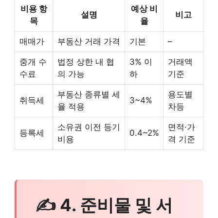
비용 항
예상 비
설명
비고
목
율
매매가
부동산 거래 가격
기본
–
중개 수
법정 상한 내 협
3% 이
거래액
수료
의 가능
하
기준
부동산 종류별 세
용도별
취득세
3~4%
율 적용
차등
소유권 이전 등기
면적·가
등록세
0.4~2%
비용
격 기준
✍ 4. 준비물 및 서