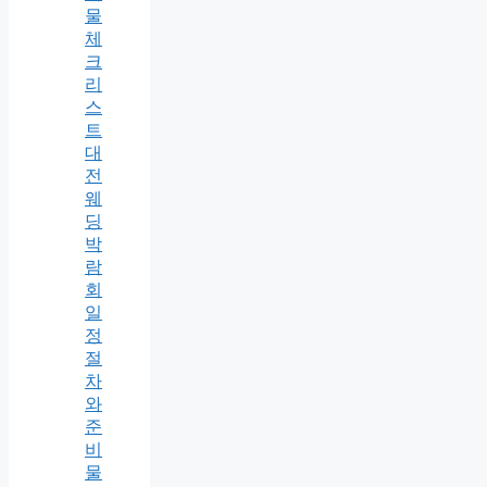
물
체
크
리
스
트
대
전
웨
딩
박
람
회
일
정
절
차
와
준
비
물