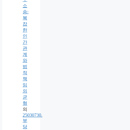
소
송:
복
잡
한
인
간
관
계
와
법
적
책
임
의
균
형
의
25030730.
부
당