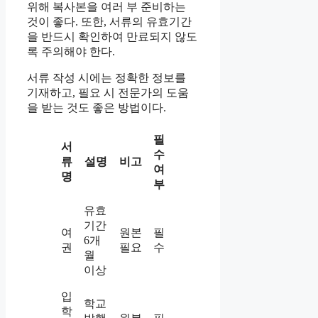
위해 복사본을 여러 부 준비하는
것이 좋다. 또한, 서류의 유효기간
을 반드시 확인하여 만료되지 않도
록 주의해야 한다.
서류 작성 시에는 정확한 정보를
기재하고, 필요 시 전문가의 도움
을 받는 것도 좋은 방법이다.
필
서
수
류
설명
비고
여
명
부
유효
기간
여
원본
필
6개
권
필요
수
월
이상
입
학교
학