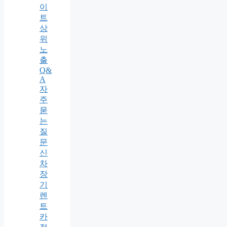
이
트
상
위
노
출
Q&
A
자
주
묻
는
질
문
신
차
장
기
렌
트
카