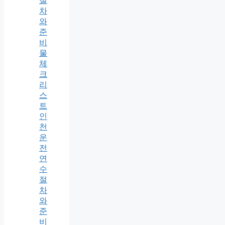
절
차
와
준
비
물
체
크
리
스
트
인
천
운
전
연
수
절
차
와
준
비