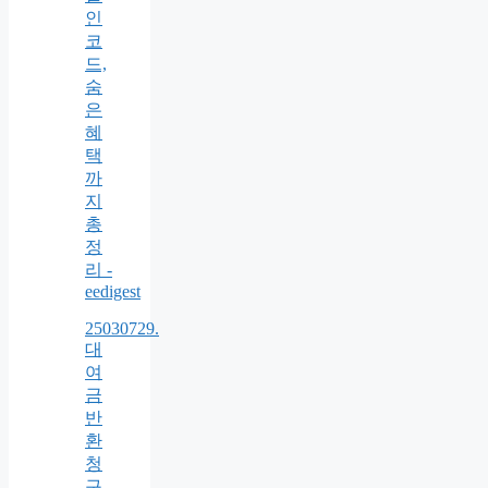
인
코
드,
숨
은
혜
택
까
지
총
정
리 -
eedigest
25030729.
대
여
금
반
환
청
구