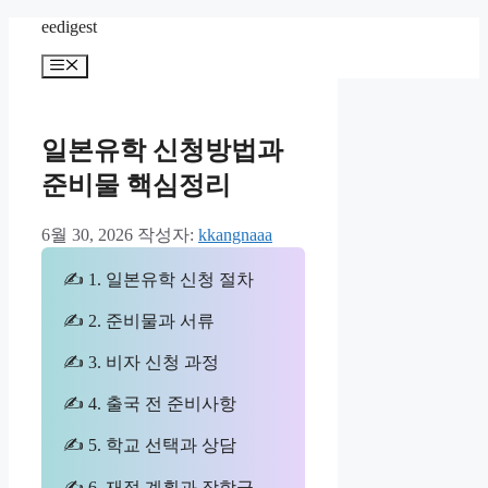
컨
eedigest
텐
메
츠
뉴
로
건
너
일본유학 신청방법과
뛰
준비물 핵심정리
기
6월 30, 2026
작성자:
kkangnaaa
✍ 1. 일본유학 신청 절차
✍ 2. 준비물과 서류
✍ 3. 비자 신청 과정
✍ 4. 출국 전 준비사항
✍ 5. 학교 선택과 상담
✍ 6. 재정 계획과 장학금