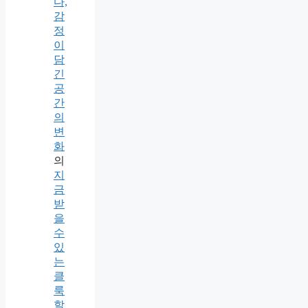
다,
감
정
이
담
긴
공
간
의
변
화
의
지
금
받
을
수
있
는
클
룩
할