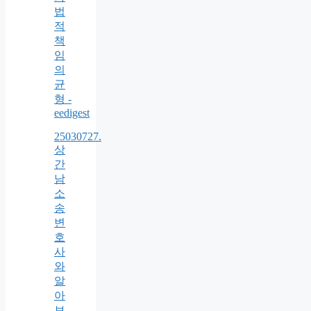
법
적
책
임
의
균
형 -
eedigest
25030727.
상
간
남
소
송
변
호
사
와
알
아
보