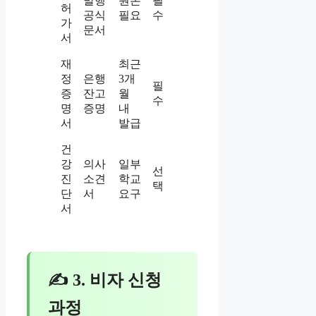
발행
원본
필
허
공식
필요
수
가
문서
서
재
최근
정
은행
3개
필
증
잔고
월
수
명
증명
내
서
발급
건
강
의사
일부
선
진
소견
학교
택
단
서
요구
서
✍ 3. 비자 신청
과정