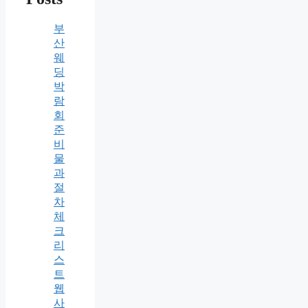
부
산
웨
딩
박
람
회
준
비
물
과
절
차
체
크
리
스
트
웹
사