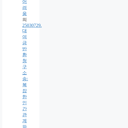
어
려
움
의
25030729.
대
여
금
반
환
청
구
소
송:
복
잡
한
인
간
관
계
와