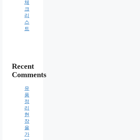
체
크
리
스
트
Recent
Comments
유
품
정
리
현
장
을
가