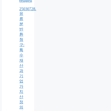
eedigest
25030728.
유
류
분
반
환
청
구:
특
수
재
산
과
기
업
가
치
산
정
의