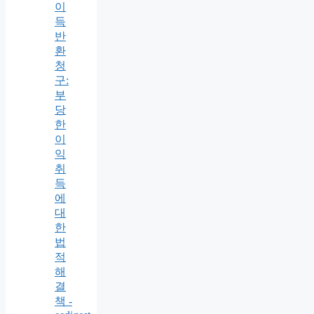
이
득
반
환
청
구:
부
당
한
이
익
취
득
에
대
한
법
적
해
결
책 -