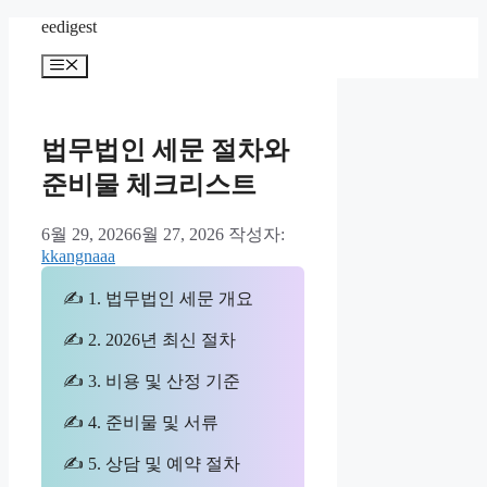
컨
eedigest
텐
메
츠
뉴
로
건
너
법무법인 세문 절차와
뛰
준비물 체크리스트
기
6월 29, 2026
6월 27, 2026
작성자:
kkangnaaa
✍ 1. 법무법인 세문 개요
✍ 2. 2026년 최신 절차
✍ 3. 비용 및 산정 기준
✍ 4. 준비물 및 서류
✍ 5. 상담 및 예약 절차