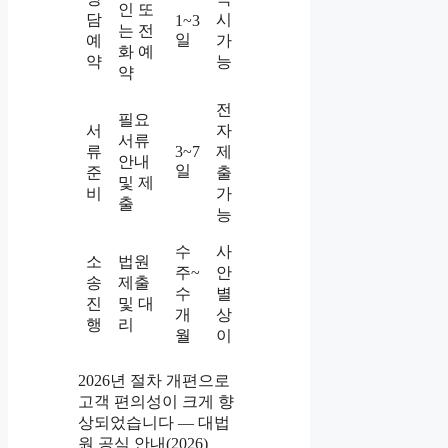
인 또
담
시
1~3
는 전
일
예
가
화 예
약
능
약
전
필요
서
자
서류
류
3~7
제
안내
일
준
출
및 제
비
가
출
능
수
사
소
법원
주~
안
송
제출
수
별
진
및 대
개
상
행
리
월
이
2026년 절차 개편으로
고객 편의성이 크게 향
상되었습니다 — 대법
원 공식 안내(2026)