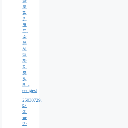
클
룩
할
인
코
드,
숨
은
혜
택
까
지
총
정
리 -
eedigest
25030729.
대
여
금
반