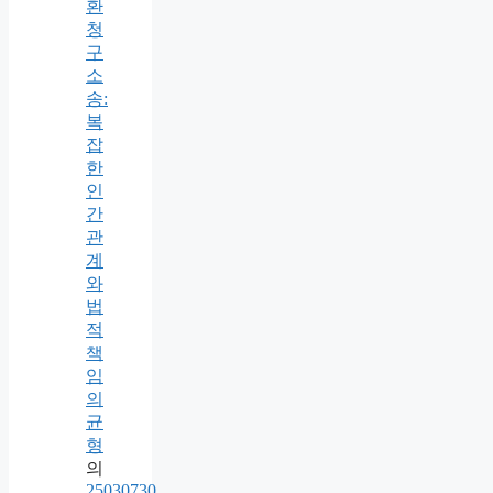
환
청
구
소
송:
복
잡
한
인
간
관
계
와
법
적
책
임
의
균
형
의
25030730.