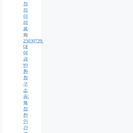
정
의
어
려
움
의
25030729.
대
여
금
반
환
청
구
소
송:
복
잡
한
인
간