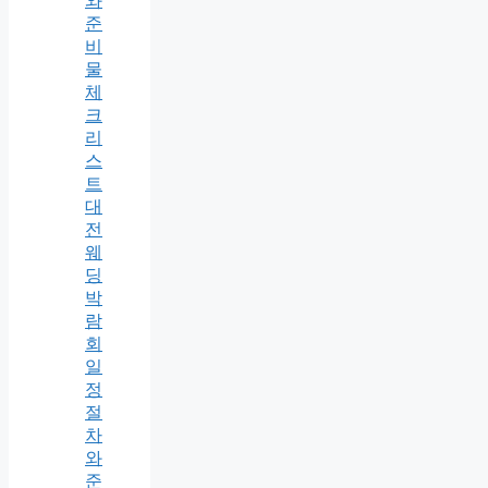
와
준
비
물
체
크
리
스
트
대
전
웨
딩
박
람
회
일
정
절
차
와
준