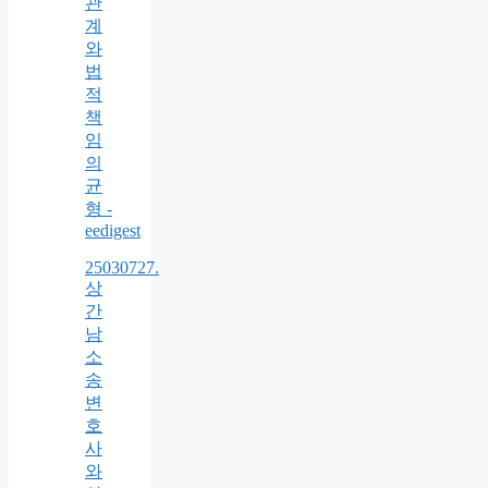
관
계
와
법
적
책
임
의
균
형 -
eedigest
25030727.
상
간
남
소
송
변
호
사
와