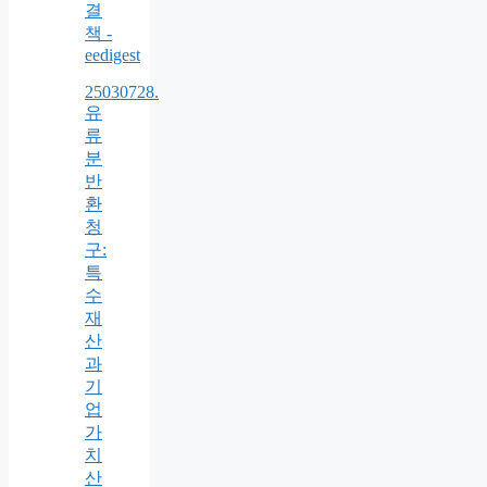
결
책 -
eedigest
25030728.
유
류
분
반
환
청
구:
특
수
재
산
과
기
업
가
치
산