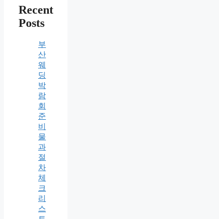
Recent
Posts
부
산
웨
딩
박
람
회
준
비
물
과
절
차
체
크
리
스
트