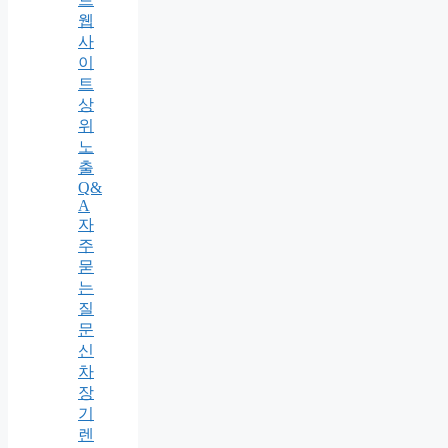
웹
사
이
트
상
위
노
출
Q&
A
자
주
묻
는
질
문
신
차
장
기
렌