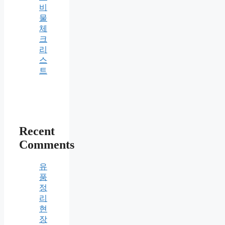
비
물
체
크
리
스
트
Recent
Comments
유
품
정
리
현
장