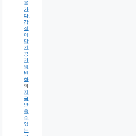
을
가
다,
감
정
이
담
긴
공
간
의
변
화
의
지
금
받
을
수
있
는