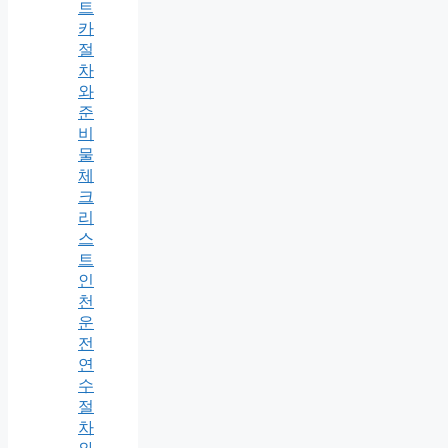
트
카
절
차
와
준
비
물
체
크
리
스
트
인
천
운
전
연
수
절
차