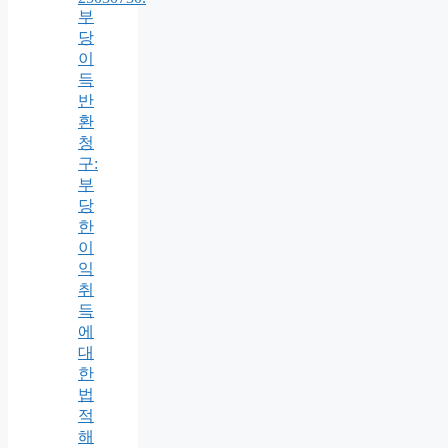
부
당
이
득
반
환
청
구:
부
당
한
이
익
취
득
에
대
한
법
적
해