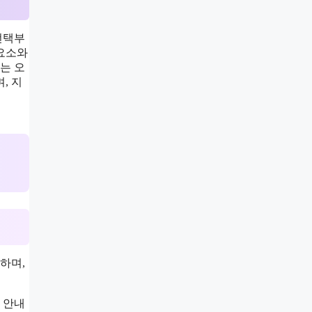
선택부
 요소와
는 오
, 지
하며,
 안내