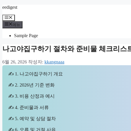
컨
eedigest
텐
메
츠
뉴
메뉴
로
건
Sample Page
너
뛰
나고야집구하기 절차와 준비물 체크리스
기
6월 26, 2026
작성자:
kkangnaaa
✍ 1. 나고야집구하기 개요
✍ 2. 2026년 기준 변화
✍ 3. 비용 산정과 예시
✍ 4. 준비물과 서류
✍ 5. 예약 및 상담 절차
✍ 6. 오류 및 거절 사유