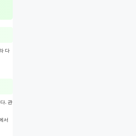
라 다
다. 관
에서