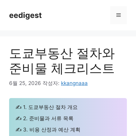
컨
텐
eedigest
메
츠
로
뉴
건
너
도쿄부동산 절차와
뛰
기
준비물 체크리스트
6월 25, 2026
작성자:
kkangnaaa
✍ 1. 도쿄부동산 절차 개요
✍ 2. 준비물과 서류 목록
✍ 3. 비용 산정과 예산 계획