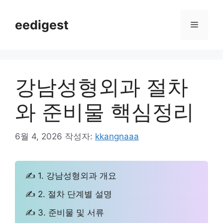
컨
텐
eedigest
메
츠
로
뉴
건
너
강남성형외과 절차
뛰
기
와 준비물 핵심정리
6월 4, 2026
작성자:
kkangnaaa
✍ 1. 강남성형외과 개요
✍ 2. 절차 단계별 설명
✍ 3. 준비물 및 서류