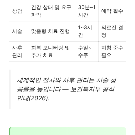
건강 상태 및 요구
30분~1
상담
예약 필수
파악
시간
1~3시
의료진 결
시술
맞춤형 치료 진행
간
정
사후
회복 모니터링 및
수일~
지침 준수
관리
추가 치료
수주
필요
체계적인 절차와 사후 관리는 시술 성
공률을 높입니다 — 보건복지부 공식
안내(2026).